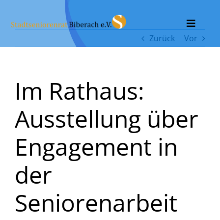
Zum
Inhalt
Toggle
springen
Zurück
Vor
Naviga
Home
Im Rathaus:
Vorstand
Ausstellung über
Aktivitäten
Engagement in
Info
der
Pflegeheime
Seniorenarbeit
Presse